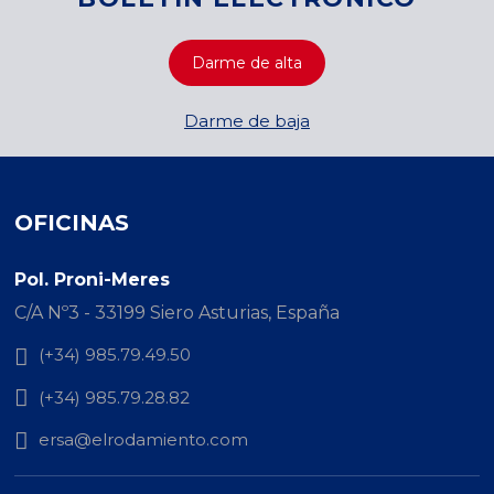
Darme de baja
OFICINAS
Pol. Proni-Meres
C/A Nº3 - 33199 Siero Asturias, España
(+34) 985.79.49.50
(+34) 985.79.28.82
ersa@elrodamiento.com